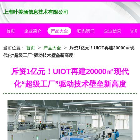
上海叶美涵信息技术有限公司
首页
企业简介
产品大全
联系我们
企业信息
访客
>
>
当前位置：
首页
产品大全
斥资1亿元！UIOT再建20000㎡现
代化“超级工厂”驱动技术壁垒新高度
斥资1亿元！UIOT再建20000㎡现代
化“超级工厂”驱动技术壁垒新高度