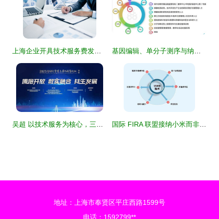
上海企业开具技术服务费发票全流程攻略指南
基因编辑、单分子测序与纳米孔测序 革命性IVD技术的开发与新兴应用场景
吴超 以技术服务为核心，三维度推动金融科技发展
国际 FIRA 联盟接纳小米而非华为 商业选择还是技术博弈的“阴谋论”？
地址：上海市奉贤区平庄西路1599号
电话：1592799**