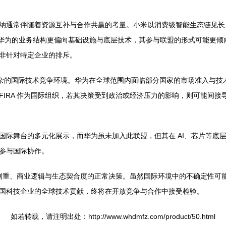
纳通常伴随着资源互补与合作共赢的考量。小米以消费级智能生态链见长
。而华为的业务结构更偏向基础设施与底层技术，其参与联盟的形式可能更
非针对特定企业的排斥。
复杂的国际技术竞争环境。华为在全球范围内面临部分国家的市场准入与技
IRA 作为国际组织，若其决策受到政治或经济压力的影响，则可能间接
国际舞台的多元化展示，而华为虽未加入此联盟，但其在 AI、芯片等底
参与国际协作。
术侧重、商业逻辑与生态契合度的正常决策。虽然国际环境中的不确定性可
国科技企业的全球技术贡献，终将在开放竞争与合作中接受检验。
如若转载，请注明出处：http://www.whdmfz.com/product/50.html