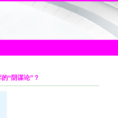
弈的“阴谋论”？