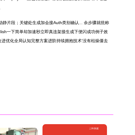
。
静片段；关键处生成加会接Auth类别确认... 余步骤就统称
 publish一下简单却加速秒立即真连架接生成下便闪成功例子效
叠加改进优化全局认知完整方案进阶持续拥抱技术‘没有枯燥僵去