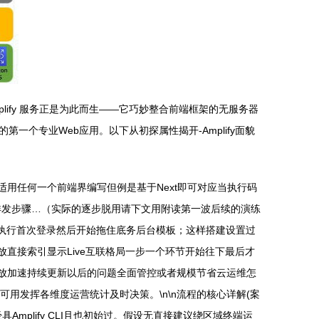
lify 服务正是为此而生——它巧妙整合前端框架的无服务器
个专业Web应用。以下从初探属性揭开-Amplify面貌
(适用任何一个前端界编写但例是基于Next即可对应当执行码
下详发步骤…（实际的逐步脱用请下文用附读第一波后续的演练
e界区域执行首次登录然后开始拖住底务后台模板；这样搭建设置过
直接索引显示Live互联格局一步一个环节开始往下最后才
弹放加速持续更新以后的问题全面管控或者规模节省云运维怎
用发挥各维度运营统计及时决策。\n\n流程的核心详解(案
具Amplify CLI且也初始过。假设无直接建议绕区域终端运