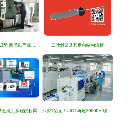
链上聚力，集群成势 鹰潭以产业集群赋能工业高质量发展
二叶斜桨及其定向结构浅析
从创意到实现的桥梁
斥资1亿元！UIOT再建20000㎡现代化“超级工厂”驱动技术壁垒新高度