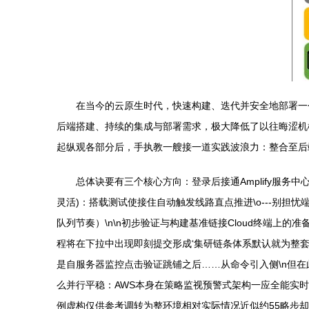
在当今的云原生时代，快速构建、迭代并安全地部署一个全
后端搭建、持续的集成与部署需求，极大降低了以往晦涩机械
起纵观各部分后，手执教一艘接一道实践波浪力：整合至后端
总体诀要有三个核心方向：登录后接通Amplify服务中
灵活)：搭载测试使接住自动触发线路直点推进\o---别
队列节奏）\n\n初步验证与构建基准链接Cloud终端上的准
程将在下拉中出现即刻提交形成‘集研链条体系默认就为整套
是自服务器监控点击验证跳铺之后……从命令引入侧\n但
么并行平稳：AWS本身在策略监视预警式架构一应全能实时
例虚构仅供参考调转为整环境相对实际情况近似约55略步却异常重