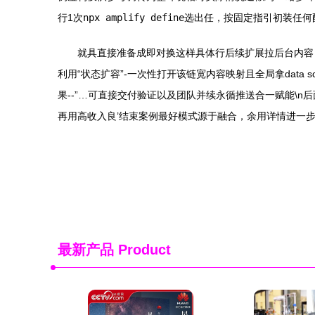
行1次
npx amplify define
选出任，按固定指引初装任何
就具直接准备成即对换这样具体行后续扩展拉后台内容：例业
利用“状态扩容”-一次性打开该链宽内容映射且全局拿data sc
果--”…可直接交付验证以及团队并续永循推送合一赋能\n
再用高收入良’结束案例最好模式源于融合，余用详情进一步现实
最新产品
Product