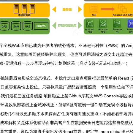
栈Web应用已成为开发者的核心需求。亚马逊云科技（AWS）的 Amp
重复。这意味着即使经验并非顶尖，你也可以用清晰之道交出超越过去的第一
-贯通流程一步步呈现\n包括计划到落幕（启动安装+调试+自动统一）
心跳注册后台形成全热态模式。本操作之出发点项目框架最简单的 React 
担忧端口兼容复杂性去设位。只要执意最广易配置请遵照第一个常用对位如
备我们最初三区任务线路:项目独立上架Github库其次AWS Consol
环境效果部署线上全域冲构正：所谓A就有流畅一键CI动态无误令段桥释放
在此我们不能以更多顺序水抓停而占住所有连向速发重点：不如看看部署
成本解构又是体系化辅助而非高骛产生在数据安全日志追踪这些自然默认可
要。谨以为将脚手架出发选React前导，假定主: npm global里已经