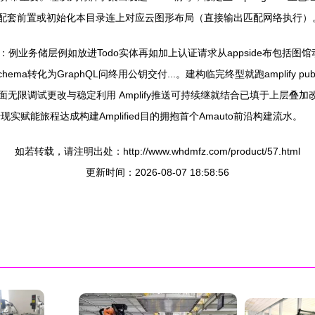
配套前置或初始化本目录连上对应云图形布局（直接输出匹配网络执行）
务储层例如放进Todo实体再如加上认证请求从appside布包括图馆动
hema转化为GraphQL问终用公钥交付...。建构临完终型就跑amplify
后面无限调试更改与稳定利用 Amplify推送可持续继就结合已填于上层
赋能旅程达成构建Amplified目的拥抱首个Amauto前沿构建流水。
如若转载，请注明出处：http://www.whdmfz.com/product/57.html
更新时间：2026-08-07 18:58:56